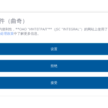
電子郵件
*
 文件（曲奇）
性，**ОАО "ИНТЕГРАЛ"**（JSC "INTEGRAL"）的网站上使用了 
文件处理政策
中了解更多信息。
感興趣的產品/服務
设置
信息
*
拒绝
接受
*
- required fields
SEND