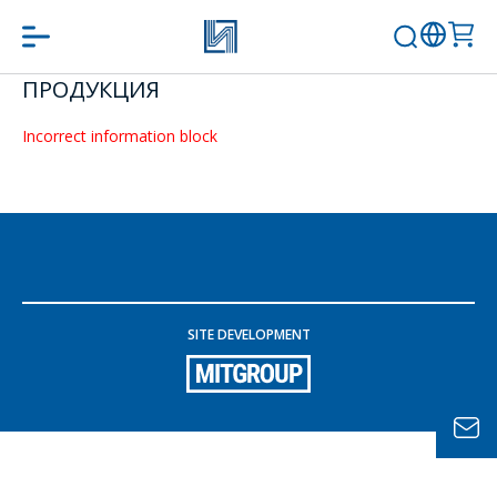
ПРОДУКЦИЯ
問一個問題
Incorrect information block
公司經理將很樂
意回答您的問題
併計算服務成本
並準備單獨的商
業報價。
SITE DEVELOPMENT
你的名字
*
電話
*