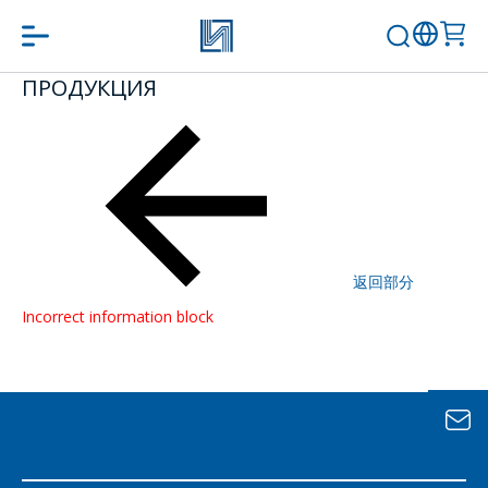
ПРОДУКЦИЯ
問一個問題
公司經理將很樂
意回答您的問題
併計算服務成本
並準備單獨的商
返回部分
業報價。
Incorrect information block
你的名字
*
電話
*