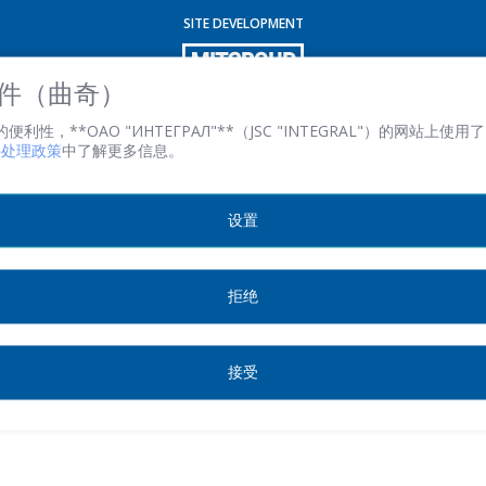
SITE DEVELOPMENT
電子郵件
*
 文件（曲奇）
性，**ОАО "ИНТЕГРАЛ"**（JSC "INTEGRAL"）的网站上使用了 
文件处理政策
中了解更多信息。
感興趣的產品/服務
设置
信息
*
拒绝
接受
*
- required fields
SEND