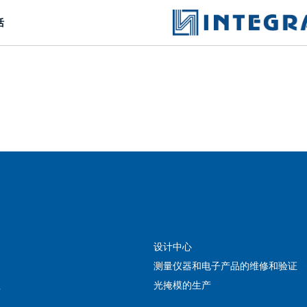
活
問一個問題
公司經理將很樂意回答您的問題併計算服務成
本並準備單獨的商業報價。
你的名字
*
设计中心
電話
*
测量仪器和电子产品的维修和验证
程
光掩模的生产