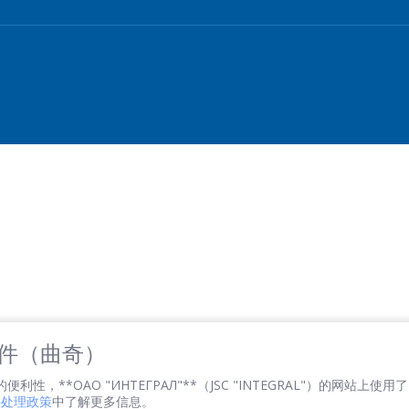
電子郵件
*
感興趣的產品/服務
信息
*
*
- required fields
 文件（曲奇）
SEND
性，**ОАО "ИНТЕГРАЛ"**（JSC "INTEGRAL"）的网站上使用了 
文件处理政策
中了解更多信息。