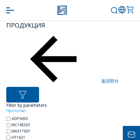
ПРОДУКЦИЯ
問一個問題
公司經理將很樂
意回答您的問題
併計算服務成本
並準備單獨的商
返回部分
業報價。
你的名字
*
Filter by parameters
Прототип
ADP3650
MC145567
電話
*
МАХ17601
НТ1621