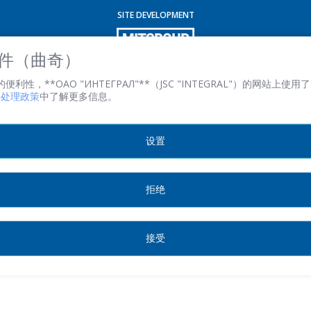
SITE DEVELOPMENT
電子郵件
*
 文件（曲奇）
性，**ОАО "ИНТЕГРАЛ"**（JSC "INTEGRAL"）的网站上使用了 
文件处理政策
中了解更多信息。
感興趣的產品/服務
设置
信息
*
拒绝
接受
*
- required fields
SEND