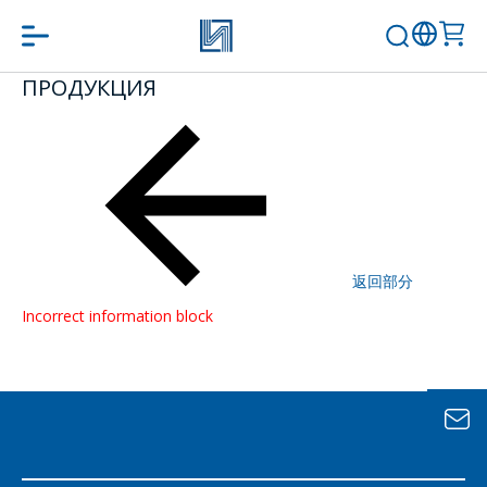
ПРОДУКЦИЯ
問一個問題
公司經理將很樂
意回答您的問題
併計算服務成本
並準備單獨的商
返回部分
業報價。
Incorrect information block
你的名字
*
電話
*