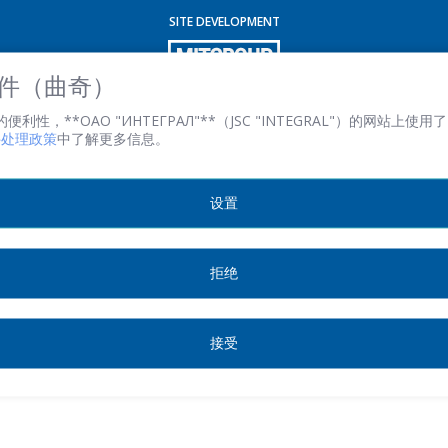
SITE DEVELOPMENT
電子郵件
*
 文件（曲奇）
性，**ОАО "ИНТЕГРАЛ"**（JSC "INTEGRAL"）的网站上使用了 
文件处理政策
中了解更多信息。
感興趣的產品/服務
设置
信息
*
拒绝
接受
*
- required fields
SEND