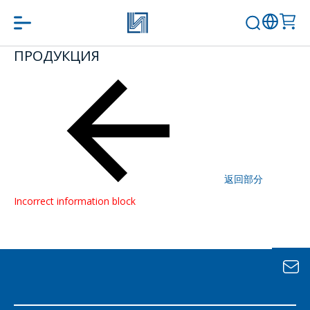
ПРОДУКЦИЯ
問一個問題
公司經理將很樂
意回答您的問題
併計算服務成本
並準備單獨的商
返回部分
業報價。
Incorrect information block
你的名字
*
電話
*