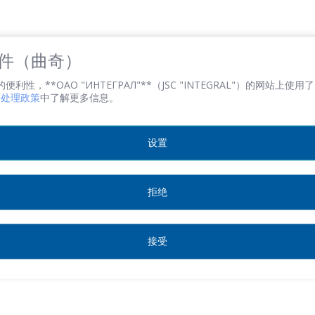
電子郵件
*
 文件（曲奇）
性，**ОАО "ИНТЕГРАЛ"**（JSC "INTEGRAL"）的网站上使用了 
文件处理政策
中了解更多信息。
感興趣的產品/服務
设置
信息
*
拒绝
接受
*
- required fields
SEND