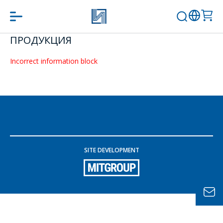
ПРОДУКЦИЯ
問一個問題
Incorrect information block
公司經理將很樂
意回答您的問題
併計算服務成本
並準備單獨的商
業報價。
SITE DEVELOPMENT
你的名字
*
電話
*