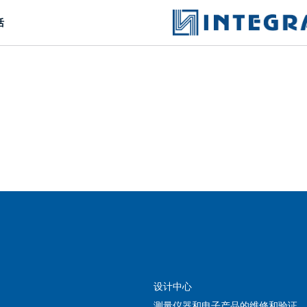
活
問一個問題
公司經理將很樂意回答您的問題併計算服務成
本並準備單獨的商業報價。
你的名字
*
電話
*
设计中心
测量仪器和电子产品的维修和验证