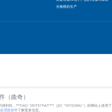
電子郵件
*
程
光掩模的生产
感興趣的產品/服務
信息
*
*
- required fields
 文件（曲奇）
SEND
性，**ОАО "ИНТЕГРАЛ"**（JSC "INTEGRAL"）的网站上使用了 
文件处理政策
中了解更多信息。