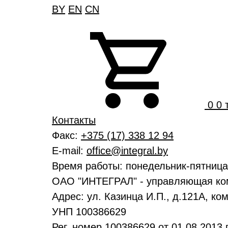
BY
EN
CN
0
0 
Контакты
Факс:
+375 (17) 338 12 94
E-mail:
office@integral.by
Время работы: понедельник-пятниц
ОАО "ИНТЕГРАЛ" - управляющая ко
Адрес: ул. Казинца И.П., д.121А, ко
УНП 100386629
Рег. номер 100386629 от 01.08.2013 г