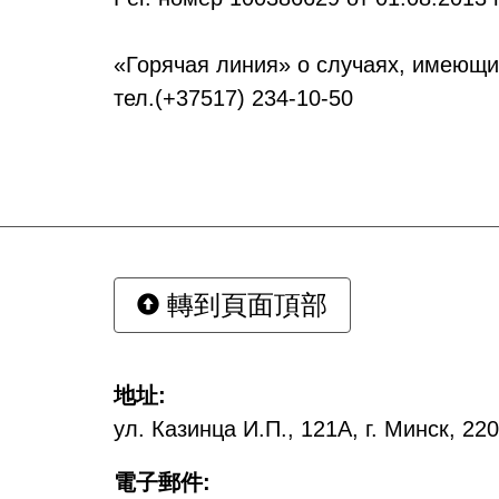
«Горячая линия» о случаях, имеющ
тел.(+37517) 234-10-50
轉到頁面頂部
地址:
ул. Казинца И.П., 121А, г. Минск, 2
電子郵件: