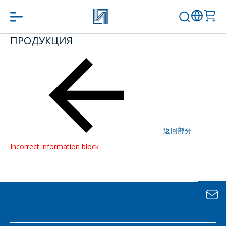
ПРОДУКЦИЯ
問一個問題
公司經理將很樂
意回答您的問題
併計算服務成本
並準備單獨的商
返回部分
業報價。
Incorrect information block
你的名字
*
電話
*