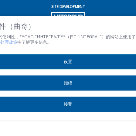
SITE DEVELOPMENT
電子郵件
*
 文件（曲奇）
性，**ОАО "ИНТЕГРАЛ"**（JSC "INTEGRAL"）的网站上使用了 
文件处理政策
中了解更多信息。
感興趣的產品/服務
设置
信息
*
拒绝
接受
*
- required fields
SEND