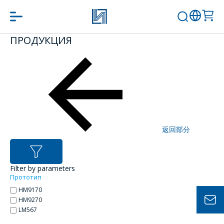
ПРОДУКЦИЯ
問一個問題
公司經理將很樂
意回答您的問題
併計算服務成本
並準備單獨的商
返回部分
業報價。
你的名字
*
Filter by parameters
Прототип
HM9170
HM9270
電話
*
LM567